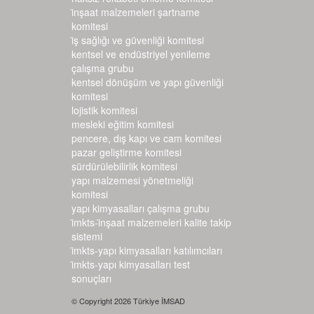
i̇nşaat malzemeleri şartname k
omitesi
i̇ş sağlığı ve güvenliği komitesi
kentsel ve endüstriyel yenileme
çalışma grubu
kentsel dönüşüm ve yapı güvenliği
komitesi
lojistik komitesi
mesleki eğitim komitesi
pencere, dış kapı ve cam komitesi
pazar geliştirme komitesi
sürdürülebilirlik komitesi
yapı malzemesi yönetmeliği
komitesi
yapı kimyasalları çalışma grubu
i̇mkts-i̇nşaat malzemeleri kalite takip si
stemi
i̇mkts-yapı kimyasalları katılımcıları
i̇mkts-yapı kimyasalları test s
onuçları
© Copyright 2026 Türkiye İMSAD