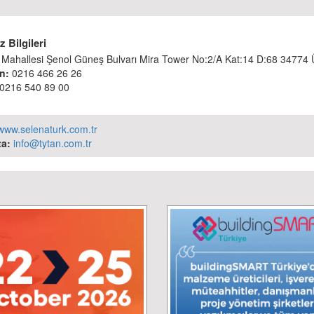
 Bilgileri
u Mahallesi Şenol Güneş Bulvarı Mira Tower No:2/A Kat:14 D:68 34774 
n:
0216 466 26 26
0216 540 89 00
www.selenaturk.com.tr
a:
info@tytan.com.tr