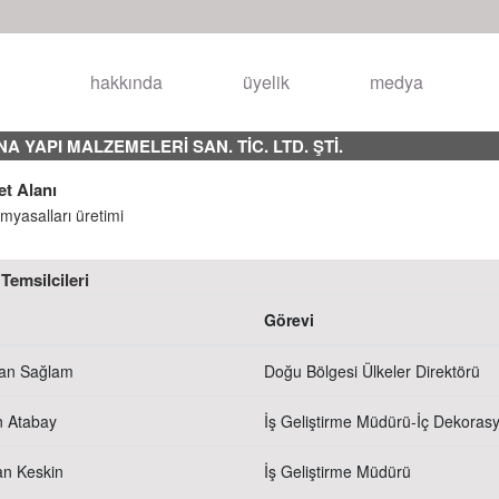
hakkında
üyelik
medya
A YAPI MALZEMELERİ SAN. TİC. LTD. ŞTİ.
et Alanı
myasalları üretimi
Temsilcileri
Görevi
an Sağlam
Doğu Bölgesi Ülkeler Direktörü
 Atabay
İş Geliştirme Müdürü-İç Dekoras
an Keskin
İş Geliştirme Müdürü