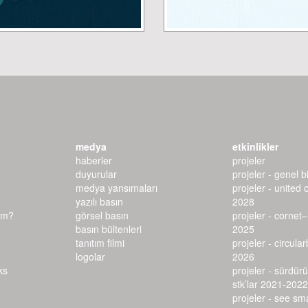
medya
etkinlikler
haberler
projeler
duyurular
projeler - genel bi
medya yansımaları
projeler - united 
yazılı basın
2028
ım?
görsel basın
projeler - cornet
basın bültenleri
2025
tanıtım filmi
projeler - circula
logolar
2026
projeler - sürdürü
stk’lar 2021-2022
projeler - see s