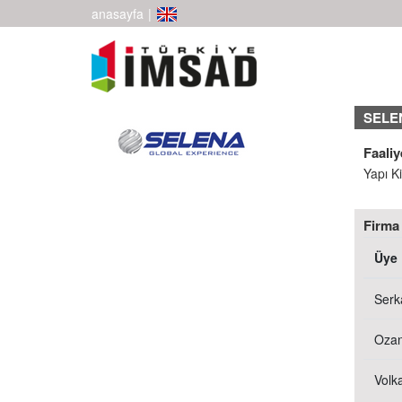
anasayfa
|
SELEN
Faaliy
Yapı Ki
Firma 
Üye
Serk
Ozan
Volk