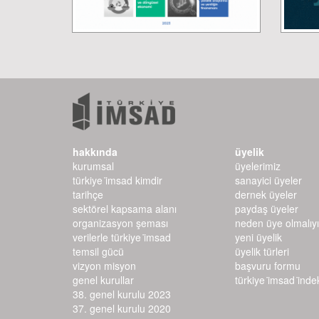
hakkında
üyelik
kurumsal
üyelerimiz
türkiye i̇msad kimdir
sanayici üyeler
tarihçe
dernek üyeler
sektörel kapsama alanı
paydaş üyeler
organizasyon şeması
neden üye olmalıy
verilerle türkiye i̇msad
yeni üyelik
temsil gücü
üyelik türleri
vizyon misyon
başvuru formu
genel kurullar
türkiye i̇msad i̇ndeks
38. genel kurulu 2023
37. genel kurulu 2020