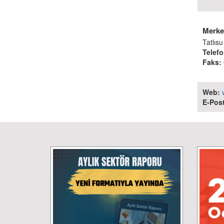
Merkez
Tatlıs
Telefo
Faks:
Web:
E-Post