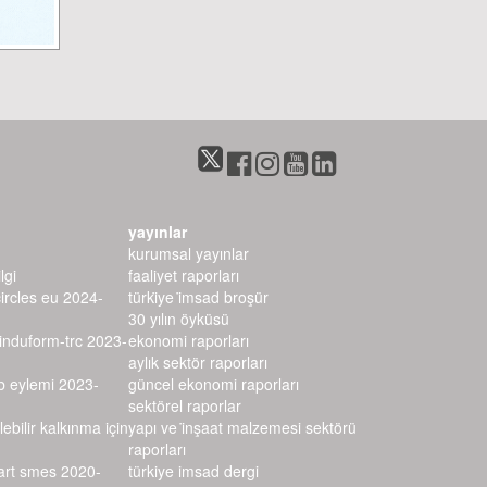
yayınlar
kurumsal yayınlar
lgi
faaliyet raporları
circles eu 2024-
türki̇ye i̇msad broşür
30 yılın öyküsü
–induform-trc 2023-
ekonomi raporları
aylık sektör raporları
rb eylemi 2023-
güncel ekonomi raporları
sektörel raporlar
lebilir kalkınma için
yapı ve i̇nşaat malzemesi sektörü r
aporları
mart smes 2020-
türkiye imsad dergi