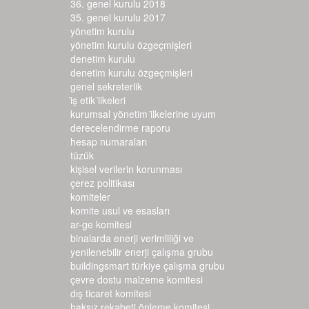
36. genel kurulu 2018
35. genel kurulu 2017
yönetim kurulu
yönetim kurulu özgeçmişleri
denetim kurulu
denetim kurulu özgeçmişleri
genel sekreterlik
i̇ş etik i̇lkeleri
kurumsal yönetim i̇lkelerine uyum d
erecelendirme raporu
hesap numaraları
tüzük
kişisel verilerin korunması
çerez politikası
komiteler
komite usul ve esasları
ar-ge komitesi
binalarda enerji verimliliği ve
yenilenebilir enerji çalışma grubu
buildingsmart türkiye çalışma grubu
çevre dostu malzeme komitesi
dış ticaret komitesi
haksız rekabeti önleme komitesi