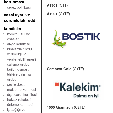
korunması
A1301
(C1T)
çerez politikası
A1201
(C1TE)
yasal uyarı ve
sorumluluk reddi
komiteler
komite usul ve
esasları
ar-ge komitesi
binalarda enerji
verimliliği ve
yenilenebilir enerji
çalışma grubu
Cerabest Gold
(C1TE)
buildingsmart
türkiye çalışma
grubu
çevre dostu
malzeme komitesi
dış ticaret komitesi
haksız rekabeti
önleme komitesi
1055 Granitech
(C2TE)
iş sağlığı ve