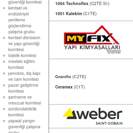
güvenliği komitesi
1054 Technoflex
(C2TE S1)
kentsel ve
1051 Kalekim
(C1TE)
endüstriyel
yenileme
güçlendirme
çalışma grubu
kentsel dönüsüm
ve yapı güvenliği
komitesi
lojistik komitesi
mesleki eğitim
komitesi
pencere, dış kapı
Granifix
(C2TE)
ve cam komitesi
pazar geliştirme
Ceramax
(C1T)
komitesi
şartname ve
mevzuat komitesi
sürdürülebilirlik
komitesi
yapısal yangın
güvenliği çalışma
grubu