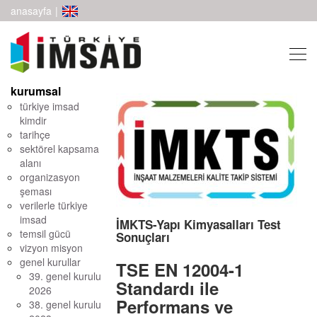
anasayfa
|
kurumsal
türkiye imsad
kimdir
tarihçe
sektörel kapsama
alanı
organizasyon
şeması
verilerle türkiye
imsad
İMKTS-Yapı Kimyasalları Test
temsil gücü
Sonuçları
vizyon misyon
genel kurullar
TSE EN 12004-1
39. genel kurulu
Standardı ile
2026
Performans ve
38. genel kurulu