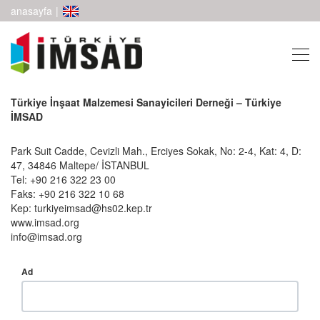
anasayfa
|
Türkiye İnşaat Malzemesi Sanayicileri Derneği – Türkiye
İMSAD
Park Suit Cadde, Cevizli Mah., Erciyes Sokak, No: 2-4, Kat: 4, D:
47, 34846 Maltepe/ İSTANBUL
Tel: +90 216 322 23 00
Faks: +90 216 322 10 68
Kep: turkiyeimsad@hs02.kep.tr
www.imsad.org
info@imsad.org
Ad