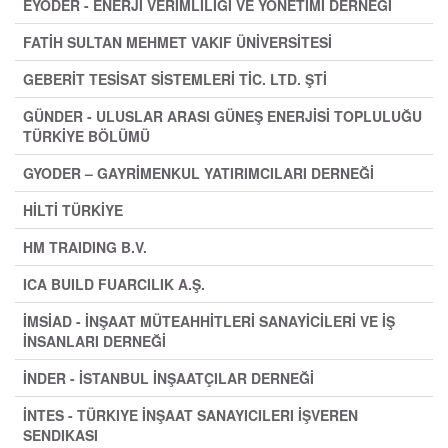
EYODER - ENERJİ VERİMLİLİĞİ VE YÖNETİMİ DERNEĞİ
FATİH SULTAN MEHMET VAKIF ÜNİVERSİTESİ
GEBERİT TESİSAT SİSTEMLERİ TİC. LTD. ŞTİ
GÜNDER - ULUSLAR ARASI GÜNEŞ ENERJİSİ TOPLULUĞU
TÜRKİYE BÖLÜMÜ
GYODER – GAYRİMENKUL YATIRIMCILARI DERNEĞİ
HİLTİ TÜRKİYE
HM TRAIDING B.V.
ICA BUILD FUARCILIK A.Ş.
İMSİAD - İNŞAAT MÜTEAHHİTLERİ SANAYİCİLERİ VE İŞ
İNSANLARI DERNEĞİ
İNDER - İSTANBUL İNŞAATÇILAR DERNEĞİ
İNTES - TÜRKIYE İNŞAAT SANAYICILERI İŞVEREN
SENDIKASI