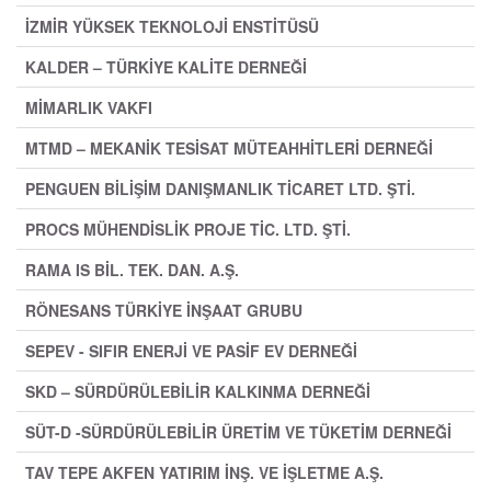
İZMİR YÜKSEK TEKNOLOJİ ENSTİTÜSÜ
KALDER – TÜRKİYE KALİTE DERNEĞİ
MİMARLIK VAKFI
MTMD – MEKANİK TESİSAT MÜTEAHHİTLERİ DERNEĞİ
PENGUEN BİLİŞİM DANIŞMANLIK TİCARET LTD. ŞTİ.
PROCS MÜHENDİSLİK PROJE TİC. LTD. ŞTİ.
RAMA IS BİL. TEK. DAN. A.Ş.
RÖNESANS TÜRKİYE İNŞAAT GRUBU
SEPEV - SIFIR ENERJİ VE PASİF EV DERNEĞİ
SKD – SÜRDÜRÜLEBİLİR KALKINMA DERNEĞİ
SÜT-D -SÜRDÜRÜLEBİLİR ÜRETİM VE TÜKETİM DERNEĞİ
TAV TEPE AKFEN YATIRIM İNŞ. VE İŞLETME A.Ş.