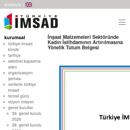
anasayfa
|
İnşaat Malzemeleri Sektöründe
kurumsal
Kadın İstihdamının Artırılmasına
türkiye imsad
Yönelik Tutum Belgesi
kimdir
tarihçe
sektörel kapsama
alanı
organizasyon
şeması
verilerle türkiye
imsad
temsil gücü
vizyon misyon
genel kurullar
39. genel kurulu
2026
38. genel kurulu