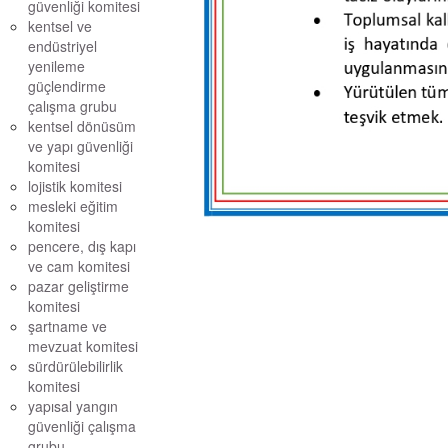
güvenliği komitesi
kentsel ve
endüstriyel
yenileme
güçlendirme
çalışma grubu
kentsel dönüsüm
ve yapı güvenliği
komitesi
lojistik komitesi
mesleki eğitim
komitesi
pencere, dış kapı
ve cam komitesi
pazar geliştirme
komitesi
şartname ve
mevzuat komitesi
sürdürülebilirlik
komitesi
yapısal yangın
güvenliği çalışma
grubu