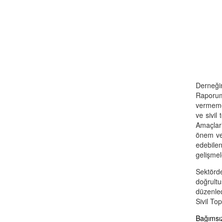
Derneğim
Raporumu
vermeme 
ve sivil
Amaçlar’
önem ver
edebilen
gelişmel
Sektörd
doğrultu
düzenled
Sivil To
Bağımsız