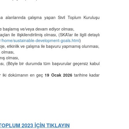
lkınma alanlarında çalışma yapan Sivil Toplum Kuruluşu
de başlamış ve/veya devam ediyor olması,
 ile ilişkilendirilmiş olması, (SKA’lar ile ilgili detaylı
/tr/home/sustainable-development-goals.html
)
je, etkinlik ve çalışma ile başvuru yapmamış olunması,
ş olması,
pmış olması,
ası, (Böyle bir durumda tüm başvurular geçersiz kabul
er iki dokümanın en geç
19 Ocak 2026
tarihine kadar
TOPLUM 2023 İÇİN TIKLAYIN