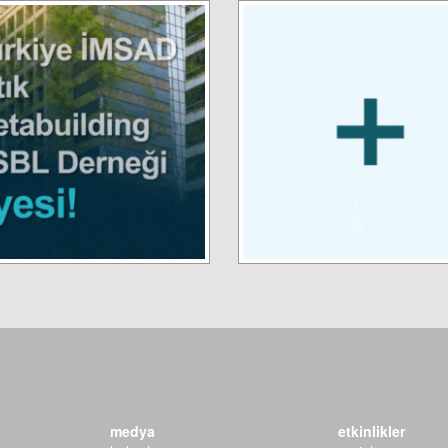
medya
etkinlikler