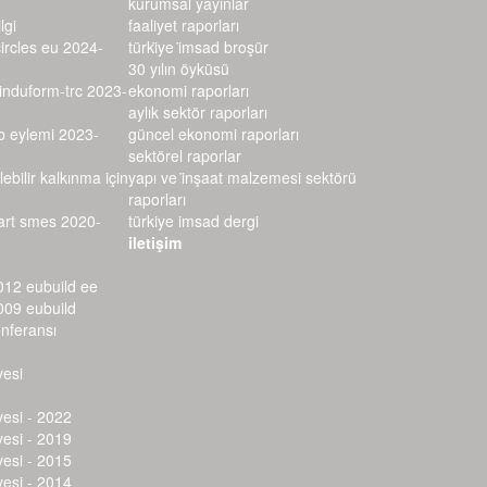
kurumsal yayınlar
lgi
faaliyet raporları
circles eu 2024-
türki̇ye i̇msad broşür
30 yılın öyküsü
–induform-trc 2023-
ekonomi raporları
aylık sektör raporları
rb eylemi 2023-
güncel ekonomi raporları
sektörel raporlar
lebilir kalkınma için
yapı ve i̇nşaat malzemesi sektörü r
aporları
mart smes 2020-
türkiye imsad dergi
iletişim
012 eubuild ee
009 eubuild
onferansı
vesi
vesi - 2022
vesi - 2019
vesi - 2015
vesi - 2014