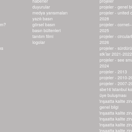
haberler
projeler
duyurular
projeler - genel bi
medya yansımaları
projeler - united 
yazılı basın
2028
ım?
görsel basın
projeler - cornet
basın bültenleri
2025
tanıtım filmi
projeler - circula
logolar
2026
projeler - sürdürü
stk’lar 2021-2022
projeler - see s
2024
projeler - 2013
projeler - 2010-2
projeler - 2007-2
sbe16 i̇stanbul k
üye buluşması
i̇nşaatta kalite zir
genel bilgi
i̇nşaatta kalite zir
i̇nşaatta kalite zir
i̇nşaatta kalite zir
i̇nşaatta kalite zir