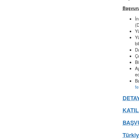
Başvuru
İn
(D
Yü
Yü
bi
Da
Ço
Bi
Ay
ed
B
f
DETAY
KATIL
BAŞVU
Türki