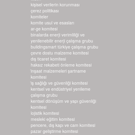
kişisel verilerin korunması
çerez politikası
komiteler
komite usul ve esasları
ar-ge komitesi
binalarda enerji verimliliği ve
yenilenebilir enerji çalışma grubu
buildingsmart türkiye çalışma grubu
çevre dostu malzeme komitesi
dış ticaret komitesi
haksız rekabeti önleme komitesi
i̇nşaat malzemeleri şartname k
omitesi
i̇ş sağlığı ve güvenliği komitesi
kentsel ve endüstriyel yenileme
çalışma grubu
kentsel dönüşüm ve yapı güvenliği
komitesi
lojistik komitesi
mesleki eğitim komitesi
pencere, dış kapı ve cam komitesi
pazar geliştirme komitesi