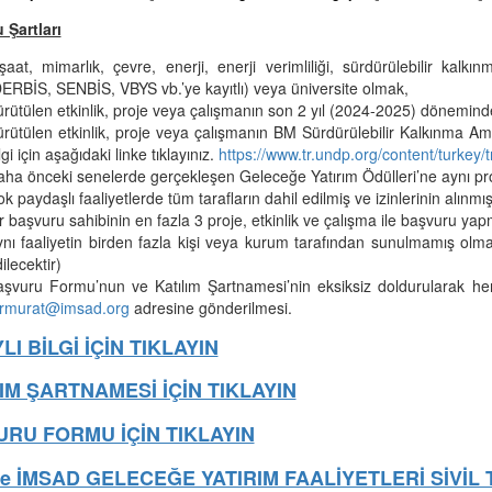
 Şartları
şaat, mimarlık, çevre, enerji, enerji verimliliği, sürdürülebilir ka
ERBİS, SENBİS, VBYS vb.’ye kayıtlı) veya üniversite olmak,
rütülen etkinlik, proje veya çalışmanın son 2 yıl (2024-2025) dönemin
rütülen etkinlik, proje veya çalışmanın BM Sürdürülebilir Kalkınma Amaçları
lgi için aşağıdaki linke tıklayınız.
https://www.tr.undp.org/content/turkey
ha önceki senelerde gerçekleşen Geleceğe Yatırım Ödülleri’ne aynı pro
k paydaşlı faaliyetlerde tüm tarafların dahil edilmiş ve izinlerinin alınmı
r başvuru sahibinin en fazla 3 proje, etkinlik ve çalışma ile başvuru ya
nı faaliyetin birden fazla kişi veya kurum tarafından sunulmamış olm
ilecektir)
aşvuru Formu’nun ve Katılım Şartnamesi’nin eksiksiz doldurularak h
ermurat@imsad.org
adresine gönderilmesi.
LI BİLGİ İÇİN TIKLAYIN
IM ŞARTNAMESİ İÇİN TIKLAYIN
RU FORMU İÇİN TIKLAYIN
ye İMSAD GELECEĞE YATIRIM FAALİYETLERİ SİVİL 