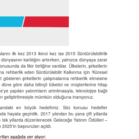
arını ilk kez 2013 ikinci kez ise 2015 Sürdürülebilirlik
dünyasının karlılığını artırırken, yalnızca dünyaya zarar
nda da fikir birliğine vardılar. Ülkelerin, şirketlerin
na rehberlik eden Sürdürülebilir Kalkınma için ‘Küresel
t gösteren şirketlerin çalışmalarına rehberlik etmesine
ne göre daha bilinçli tüketici ve müşterilerine hitap
’ye yapılan yatırımların artırılmasıyla, teknolojiye bağlı
nin geliştirilmesiyle mümkün olduğuna inanıyoruz.
u alandaki en büyük hedefimiz. Söz konusu hedefler
da hayata geçirdik. 2017 yılından bu yana çift yıllarda
n tek yıllarda düzenlenecek Geleceğe Yatırım Ödülleri –
2025'in başvuruları açıldı.
tları aşağıda yer alıyor: