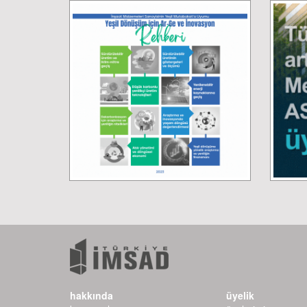
hakkında
üyelik