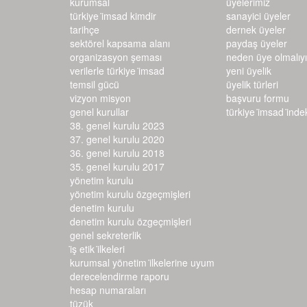
kurumsal
üyelerimiz
türkiye i̇msad kimdir
sanayici üyeler
tarihçe
dernek üyeler
sektörel kapsama alanı
paydaş üyeler
organizasyon şeması
neden üye olmalıy
verilerle türkiye i̇msad
yeni üyelik
temsil gücü
üyelik türleri
vizyon misyon
başvuru formu
genel kurullar
türkiye i̇msad i̇ndeks
38. genel kurulu 2023
37. genel kurulu 2020
36. genel kurulu 2018
35. genel kurulu 2017
yönetim kurulu
yönetim kurulu özgeçmişleri
denetim kurulu
denetim kurulu özgeçmişleri
genel sekreterlik
i̇ş etik i̇lkeleri
kurumsal yönetim i̇lkelerine uyum d
erecelendirme raporu
hesap numaraları
tüzük