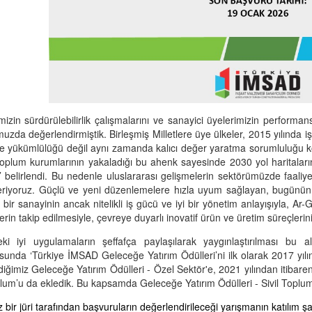
izin sürdürülebilirlik çalışmalarını ve sanayici üyelerimizin performansl
zda değerlendirmiştik. Birleşmiş Milletlere üye ülkeler, 2015 yılında iş 
yükümlülüğü değil aynı zamanda kalıcı değer yaratma sorumluluğu konusu
 toplum kurumlarının yakaladığı bu ahenk sayesinde 2030 yol haritaları
 belirlendi. Bu nedenle uluslararası gelişmelerin sektörümüzde faaliye
iyoruz. Güçlü ve yeni düzenlemelere hızla uyum sağlayan, bugünün dü
 bir sanayinin ancak nitelikli iş gücü ve iyi bir yönetim anlayışıyla, Ar-Ge
erin takip edilmesiyle, çevreye duyarlı inovatif ürün ve üretim süreçleri
eki iyi uygulamaların şeffafça paylaşılarak yaygınlaştırılması b
sunda ‘Türkiye İMSAD Geleceğe Yatırım Ödülleri’ni ilk olarak 2017 yılın
iğimiz Geleceğe Yatırım Ödülleri - Özel Sektör'e, 2021 yılından itibare
plum’u da ekledik. Bu kapsamda Geleceğe Yatırım Ödülleri - Sivil Toplum 
 bir jüri tarafından başvuruların değerlendirileceği yarışmanın katılım şar